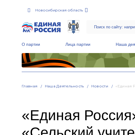
Новосибирская область
О партии
Лица партии
Наша дея
Местные общественные приемные Партии
Руководитель Региональной обще
Народная программа «Единой России»
Главная
Наша Деятельность
Новости
«Единая 
«Единая Россия
«Сельский учит