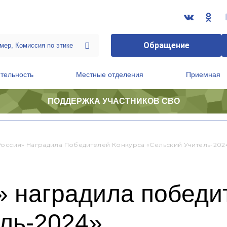
Обращение
тельность
Местные отделения
Приемная
ПОДДЕРЖКА УЧАСТНИКОВ СВО
ственной приемной Председателя Партии
Президиум регионального политического совета
Россия» Наградила Победителей Конкурса «Сельский Учитель-202
» наградила победи
ель-2024»