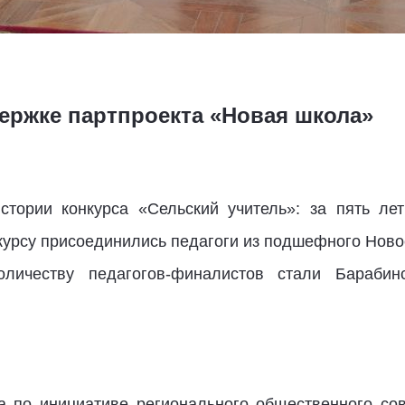
ержке партпроекта «Новая школа»
тории конкурса «Сельский учитель»: за пять лет
онкурсу присоединились педагоги из подшефного Нов
ичеству педагогов-финалистов стали Барабинск
а по инициативе регионального общественного со