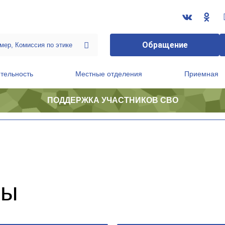
Обращение
тельность
Местные отделения
Приемная
ПОДДЕРЖКА УЧАСТНИКОВ СВО
ственной приемной Председателя Партии
Президиум регионального политического совета
мы