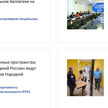
льном бюллетене на
у
нтризбирком
#жеребьевка
нные пространства:
иной России» ведут
тов Народной
партпроекты
опасныедороги
#ЕР54