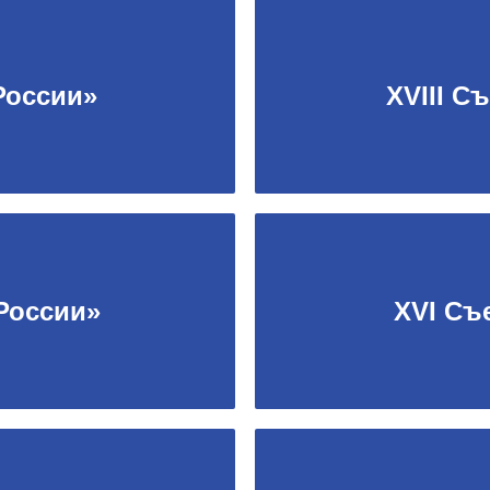
России»
XVIII С
России»
XVI Съ