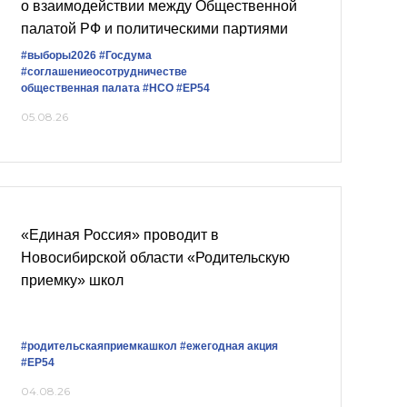
о взаимодействии между Общественной
палатой РФ и политическими партиями
#выборы2026
#Госдума
#соглашениеосотрудничестве
общественная палата
#НСО
#ЕР54
05.08.26
«Единая Россия» проводит в
Новосибирской области «Родительскую
приемку» школ
#родительскаяприемкашкол
#ежегодная акция
#ЕР54
04.08.26