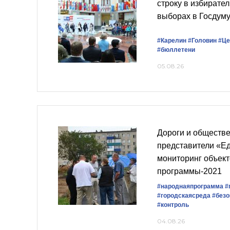
строку в избирате
выборах в Госдум
#Карелин
#Головин
#Це
#бюллетени
05.08.26
Дороги и обществе
представители «Ед
мониторинг объек
программы-2021
#народнаяпрограмма
#
#городскаясреда
#без
#контроль
04.08.26