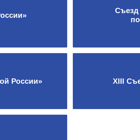
Съезд
России»
по
ной России»
XIII С