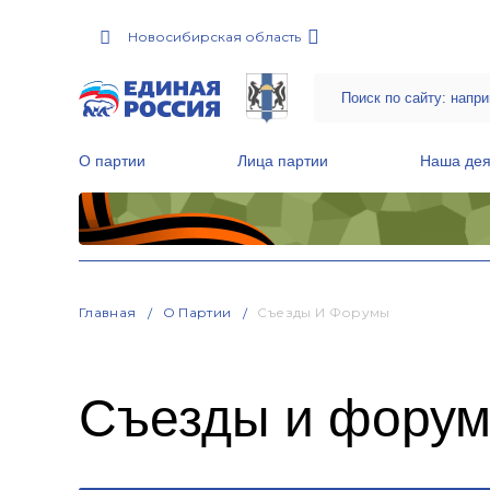
Новосибирская область
О партии
Лица партии
Наша дея
Местные общественные приемные Партии
Руководитель Региональной обще
Народная программа «Единой России»
Главная
О Партии
Съезды И Форумы
Съезды и фору