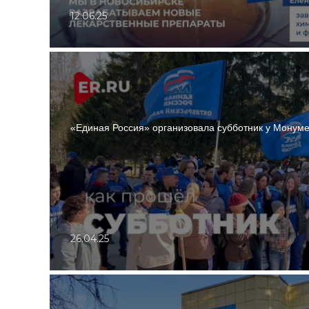
12.06.25
«Единая Россия» организовала субботник у Монум
26.04.25