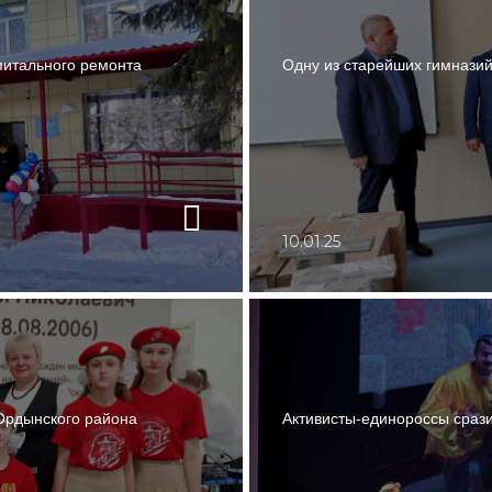
питального ремонта
Одну из старейших гимнази
10.01.25
Ордынского района
Активисты-единороссы срази