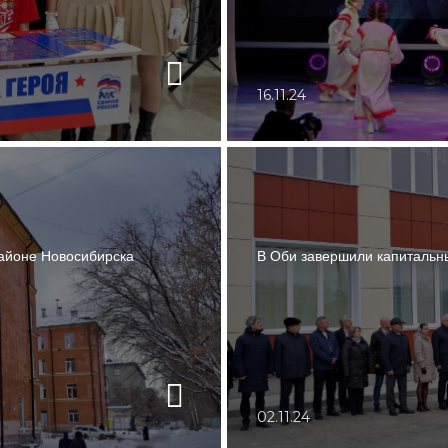
16.11.24
айоне Новосибирска
В Оби завершили капитальны
02.11.24