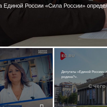
 Единой России «Сила России» опреде
Депутаты «Единой России» п
родина?».