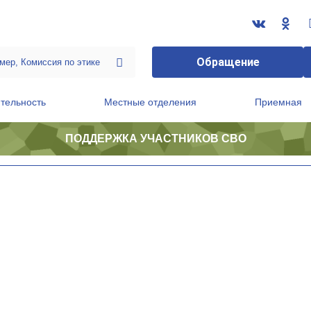
Обращение
тельность
Местные отделения
Приемная
ПОДДЕРЖКА УЧАСТНИКОВ СВО
ственной приемной Председателя Партии
Президиум регионального политического совета