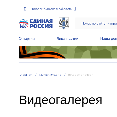
Новосибирская область
О партии
Лица партии
Наша дея
Местные общественные приемные Партии
Руководитель Региональной обще
Народная программа «Единой России»
Главная
Мультимедиа
Видеогалерея
Видеогалерея