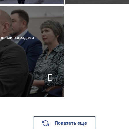
енными наградами
Показать еще