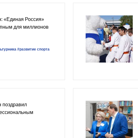
н: «Единая Россия»
упным для миллионов
ьтурника
#развитие спорта
н поздравил
фессиональным