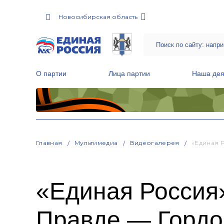
Новосибирская область
О партии
Лица партии
Наша дея
Местные общественные приемные Партии
Руководитель Региональной обще
Народная программа «Единой России»
Главная
Мультимедиа
Видеогалерея
«Единая 
«Единая Россия
Правде — Гордо