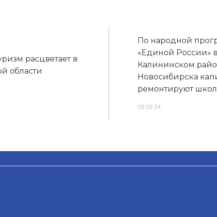
По народной прог
«Единой России» 
уризм расцветает в
Калининском рай
й области
Новосибирска кап
ремонтируют шко
09.09.24