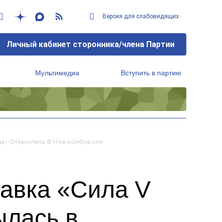
Версия для слабовидящих
Личный кабинет сторонника/члена Партии
Мультимедиа
Вступить в партию
Региональный исполнительный комитет
еда» Открылась В Новосибирске
авка «Сила V
ылась в