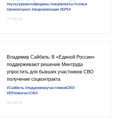
#культурамалойродины
#нацпроекты
#семья
#ремонтшкол
#модернизация
#ЕР54
07.08.26
Владимир Сайбель: В «Единой России»
поддерживают решение Минтруда
упростить для бывших участников СВО
получение соцконтракта
#Сайбель
#поддержкаучастниковСВО
#ЕРпомогаетСВО
06.08.26