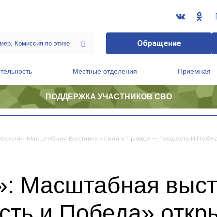
Обращение
тельность
Местные отделения
Приемная
ПОДДЕРЖКА УЧАСТНИКОВ СВО
ственной приемной Председателя Партии
Президиум регионального политического совета
Россия»: Масштабная Выставка «Сила V Правде — Гордость И Поб
»: Масштабная выст
сть и Победа» откр