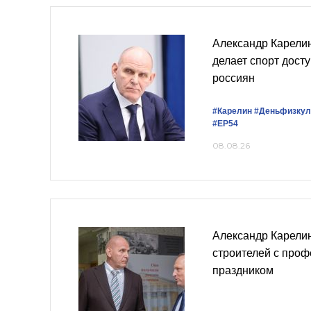
Александр Карели
делает спорт дост
россиян
#Карелин
#Деньфизкул
#ЕР54
08.08.26
Александр Карели
строителей с про
праздником