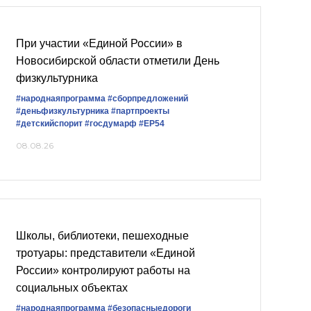
При участии «Единой России» в
Новосибирской области отметили День
физкультурника
#народнаяпрограмма
#сборпредложений
#деньфизкультурника
#партпроекты
#детскийспорит
#госдумарф
#ЕР54
08.08.26
Школы, библиотеки, пешеходные
тротуары: представители «Единой
России» контролируют работы на
социальных объектах
#народнаяпрограмма
#безопасныедороги