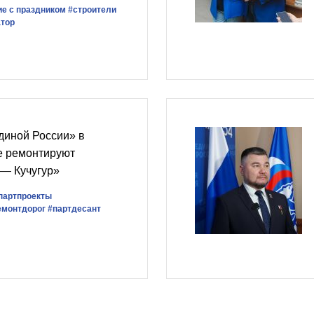
е с праздником
#строители
атор
диной России» в
е ремонтируют
 — Кучугур»
партпроекты
емонтдорог
#партдесант