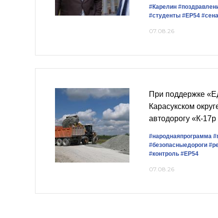
#Карелин
#поздравлени
#студенты
#ЕР54
#сен
07.08.26
При поддержке «Е
Карасукском округ
автодорогу «К-17р
#народнаяпрограмма
#
#безопасныедороги
#р
#контроль
#ЕР54
07.08.26