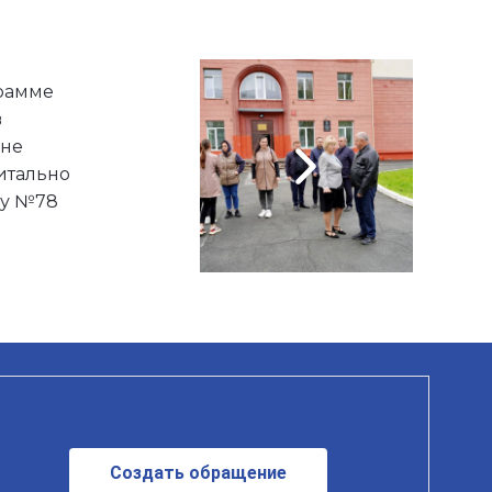
рамме
в
оне
итально
лу №78
Создать обращение