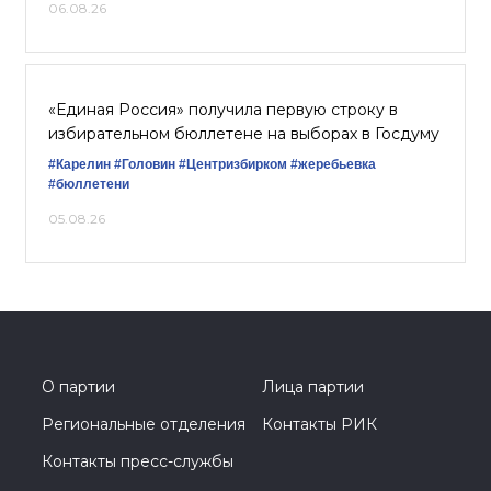
06.08.26
«Единая Россия» получила первую строку в
избирательном бюллетене на выборах в Госдуму
#Карелин
#Головин
#Центризбирком
#жеребьевка
#бюллетени
05.08.26
О партии
Лица партии
Региональные отделения
Контакты РИК
Контакты пресс-службы