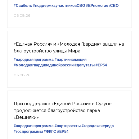
#Сайбель
#поддержкаучастниковСВО
#ЕРпомогаетСВО
06.08.26
«Единая Россия» и «Молодая Гвардия» вышли на
благоустройство улицы Мира
#народнаяпрограмма
#партийнаяакция
#молодаягвардияединойроссии
#депутаты
#ЕР54
06.08.26
При поддержке «Единой России» в Сузуне
продолжается благоустройство парка
«Вешняки»
#народнаяпрограмма
#партпроекты
#городскаясреда
#госпрограммы
#ФКГС
#ЕР54