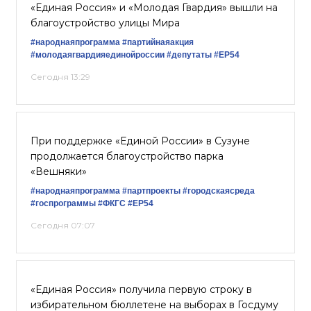
«Единая Россия» и «Молодая Гвардия» вышли на
благоустройство улицы Мира
#народнаяпрограмма
#партийнаяакция
#молодаягвардияединойроссии
#депутаты
#ЕР54
Сегодня 13:29
При поддержке «Единой России» в Сузуне
продолжается благоустройство парка
«Вешняки»
#народнаяпрограмма
#партпроекты
#городскаясреда
#госпрограммы
#ФКГС
#ЕР54
Сегодня 07:07
«Единая Россия» получила первую строку в
избирательном бюллетене на выборах в Госдуму