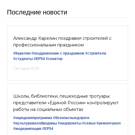
Последние новости
Александр Карелин поздравил строителей с
профессиональным праздником
#Карелин
#поздравление с праздником
#строители
#студенты
#ЕР54
#сенатор
Сегодня 10:31
Школы, библиотеки, пешеходные тротуары:
представители «Единой России» контролируют
работы на социальных объектах
#народнаяпрограмма
#безопасныедороги
#культурамалойродины
#нацпроекты
#семья
#ремонтшкол
#модернизация
#ЕР54