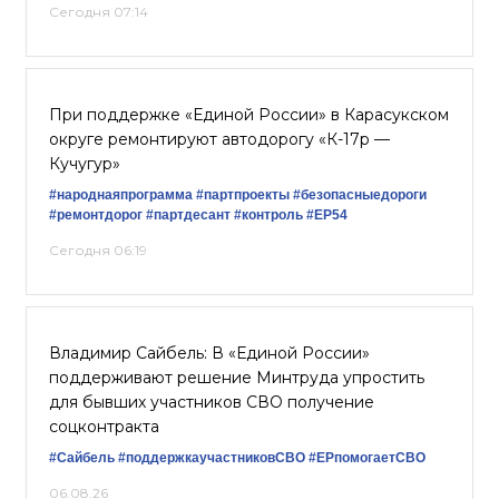
Сегодня 07:14
При поддержке «Единой России» в Карасукском
округе ремонтируют автодорогу «К-17р —
Кучугур»
#народнаяпрограмма
#партпроекты
#безопасныедороги
#ремонтдорог
#партдесант
#контроль
#ЕР54
Сегодня 06:19
Владимир Сайбель: В «Единой России»
поддерживают решение Минтруда упростить
для бывших участников СВО получение
соцконтракта
#Сайбель
#поддержкаучастниковСВО
#ЕРпомогаетСВО
06.08.26