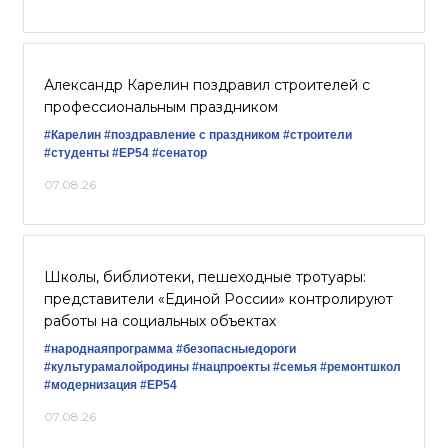
Александр Карелин поздравил строителей с
профессиональным праздником
#Карелин
#поздравление с праздником
#строители
#студенты
#ЕР54
#сенатор
07.08.26
Школы, библиотеки, пешеходные тротуары:
представители «Единой России» контролируют
работы на социальных объектах
#народнаяпрограмма
#безопасныедороги
#культурамалойродины
#нацпроекты
#семья
#ремонтшкол
#модернизация
#ЕР54
07.08.26