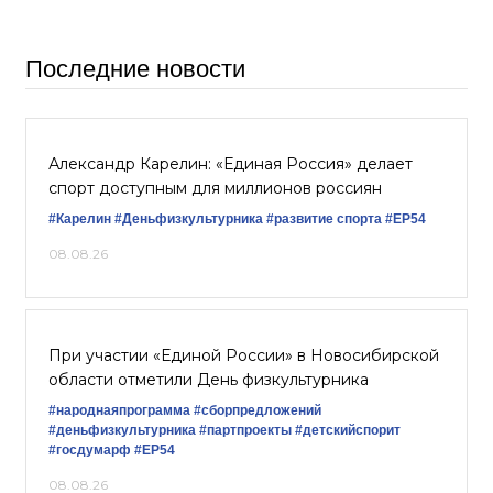
Последние новости
Александр Карелин: «Единая Россия» делает
спорт доступным для миллионов россиян
#Карелин
#Деньфизкультурника
#развитие спорта
#ЕР54
08.08.26
При участии «Единой России» в Новосибирской
области отметили День физкультурника
#народнаяпрограмма
#сборпредложений
#деньфизкультурника
#партпроекты
#детскийспорит
#госдумарф
#ЕР54
08.08.26