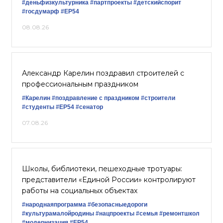
#деньфизкультурника
#партпроекты
#детскийспорит
#госдумарф
#ЕР54
08.08.26
Александр Карелин поздравил строителей с
профессиональным праздником
#Карелин
#поздравление с праздником
#строители
#студенты
#ЕР54
#сенатор
07.08.26
Школы, библиотеки, пешеходные тротуары:
представители «Единой России» контролируют
работы на социальных объектах
#народнаяпрограмма
#безопасныедороги
#культурамалойродины
#нацпроекты
#семья
#ремонтшкол
#модернизация
#ЕР54