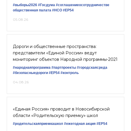
#выборы2026
#Госдума
#соглашениеосотрудничестве
общественная палата
#НСО
#ЕР54
05.08.26
Дороги и общественные пространства:
представители «Единой России» ведут
мониторинг объектов Народной программы-2021
#народнаяпрограмма
#партпроекты
#городскаясреда
#безопасныедороги
#ЕР54
#контроль
04.08.26
«Единая Россия» проводит в Новосибирской
области «Родительскую приемку» школ
#родительскаяприемкашкол
#ежегодная акция
#ЕР54