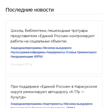
Последние новости
Школы, библиотеки, пешеходные тротуары:
представители «Единой России» контролируют
работы на социальных объектах
#народнаяпрограмма
#безопасныедороги
#культурамалойродины
#нацпроекты
#семья
#ремонтшкол
#модернизация
#ЕР54
Сегодня 07:14
При поддержке «Единой России» в Карасукском
округе ремонтируют автодорогу «К-17р —
Кучугур»
#народнаяпрограмма
#партпроекты
#безопасныедороги