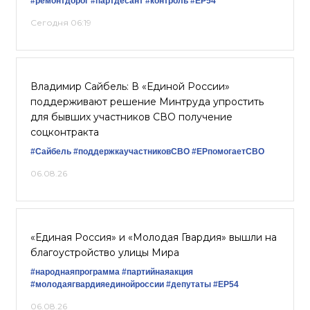
#ремонтдорог
#партдесант
#контроль
#ЕР54
Сегодня 06:19
Владимир Сайбель: В «Единой России»
поддерживают решение Минтруда упростить
для бывших участников СВО получение
соцконтракта
#Сайбель
#поддержкаучастниковСВО
#ЕРпомогаетСВО
06.08.26
«Единая Россия» и «Молодая Гвардия» вышли на
благоустройство улицы Мира
#народнаяпрограмма
#партийнаяакция
#молодаягвардияединойроссии
#депутаты
#ЕР54
06.08.26