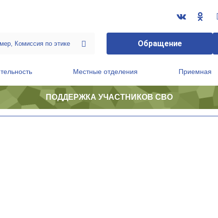
Обращение
тельность
Местные отделения
Приемная
ПОДДЕРЖКА УЧАСТНИКОВ СВО
ственной приемной Председателя Партии
Президиум регионального политического совета