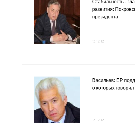
Стабильность - гл
развития: Покровс
президента
13.12.12
Васильев: ЕР подд
о которых говорил
13.12.12