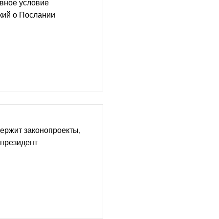
авное условие
кий о Послании
ержит законопроекты,
 президент