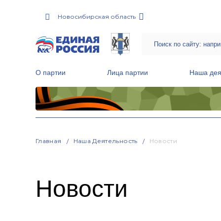
Новосибирская область
О партии
Лица партии
Наша дея
Местные общественные приемные Партии
Руководитель Региональной обще
Народная программа «Единой России»
Главная
Наша Деятельность
Новости
Новости