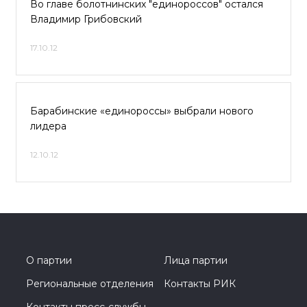
Во главе болотнинских "единороссов" остался
Владимир Грибовский
17.10.12
Барабинские «единороссы» выбрали нового
лидера
12.10.12
О партии
Лица партии
Региональные отделения
Контакты РИК