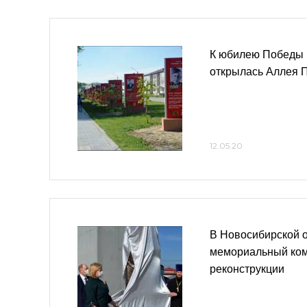
К юбилею Победы 
открылась Аллея 
12.05.20
В Новосибирской 
мемориальный ком
реконструкции