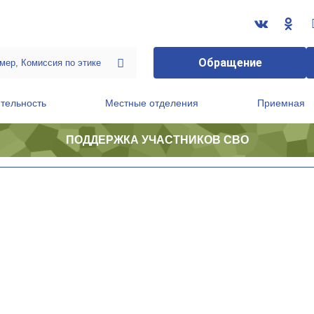
Обращение
тельность
Местные отделения
Приемная
ПОДДЕРЖКА УЧАСТНИКОВ СВО
ственной приемной Председателя Партии
Президиум регионального политического совета