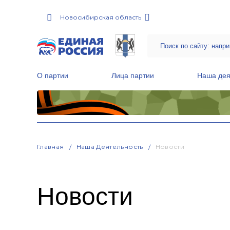
Новосибирская область
О партии
Лица партии
Наша дея
Местные общественные приемные Партии
Руководитель Региональной обще
Народная программа «Единой России»
Главная
Наша Деятельность
Новости
Новости