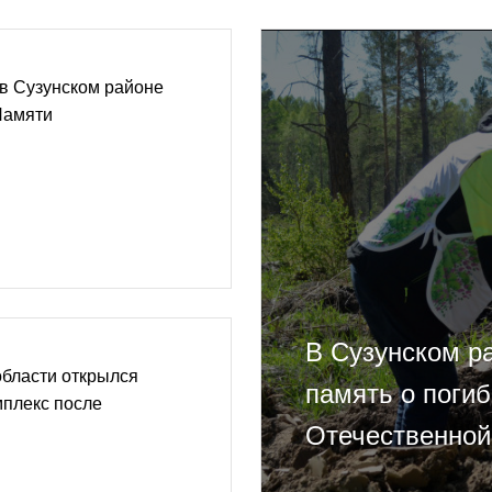
в Сузунском районе
Памяти
В Сузунском р
области открылся
память о поги
плекс после
Отечественной