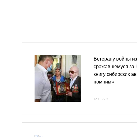
Ветерану войны из
сражавшемуся за 
книгу сибирских а
помним»
12.05.20