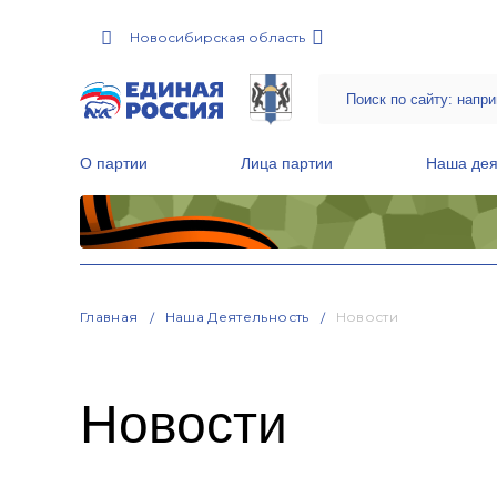
Новосибирская область
О партии
Лица партии
Наша дея
Местные общественные приемные Партии
Руководитель Региональной обще
Народная программа «Единой России»
Главная
Наша Деятельность
Новости
Новости