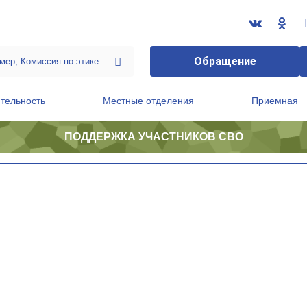
Обращение
тельность
Местные отделения
Приемная
ПОДДЕРЖКА УЧАСТНИКОВ СВО
ственной приемной Председателя Партии
Президиум регионального политического совета