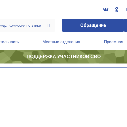
Обращение
тельность
Местные отделения
Приемная
ПОДДЕРЖКА УЧАСТНИКОВ СВО
ственной приемной Председателя Партии
Президиум регионального политического совета