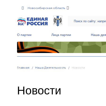
Новосибирская область
О партии
Лица партии
Наша дея
Местные общественные приемные Партии
Руководитель Региональной обще
Народная программа «Единой России»
Главная
Наша Деятельность
Новости
Новости