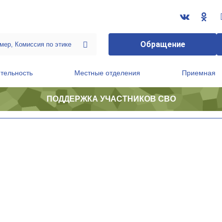
Обращение
тельность
Местные отделения
Приемная
ПОДДЕРЖКА УЧАСТНИКОВ СВО
ственной приемной Председателя Партии
Президиум регионального политического совета