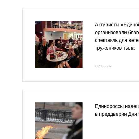
Активисты «Едино
организовали бла
спектакль для вет
тружеников тыла
02.05.24
Единороссы навещ
в преддверии Дня 