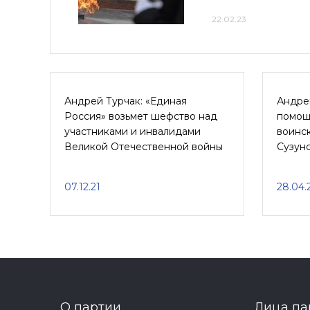
22.02.23
Андрей Турчак: «Единая
Андре
Россия» возьмет шефство над
помощ
участниками и инвалидами
воинс
Великой Отечественной войны
Сузун
07.12.21
28.04.
О партии
Лица па