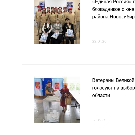
«Единая Россия» п
блокадников с юн
района Новосибир
22.01.26
Ветераны Великой
голосуют на выбор
области
12.09.25