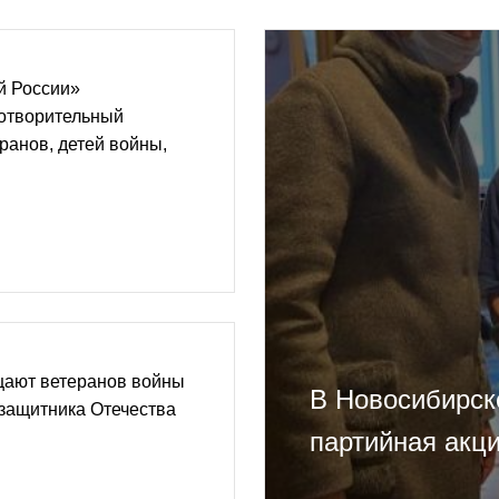
й России»
готворительный
еранов, детей войны,
ают ветеранов войны
В Новосибирск
защитника Отечества
партийная акци