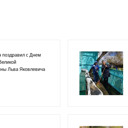
н поздравил с Днем
Великой
йны Льва Яковлевича