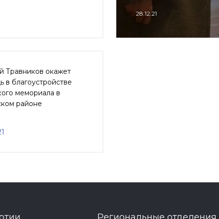
28.12.21
й Травников окажет
ь в благоустройстве
кого мемориала в
ском районе
21
ртии
Региональные отделения