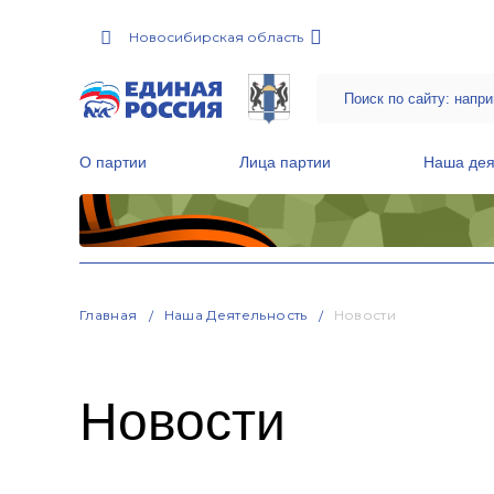
Новосибирская область
О партии
Лица партии
Наша дея
Местные общественные приемные Партии
Руководитель Региональной обще
Народная программа «Единой России»
Главная
Наша Деятельность
Новости
Новости