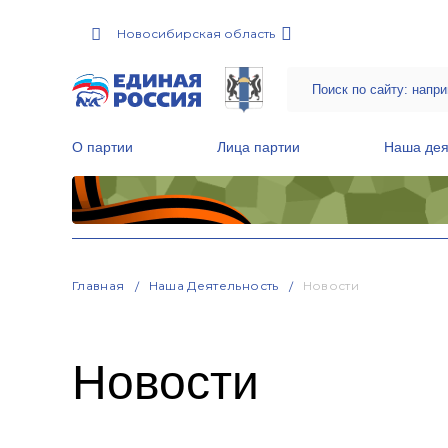
Новосибирская область
О партии
Лица партии
Наша дея
Местные общественные приемные Партии
Руководитель Региональной обще
Народная программа «Единой России»
Главная
Наша Деятельность
Новости
Новости