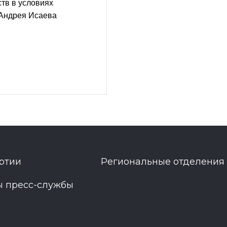
тв в условиях
 Андрея Исаева
ртии
Региональные отделения
ы пресс-службы