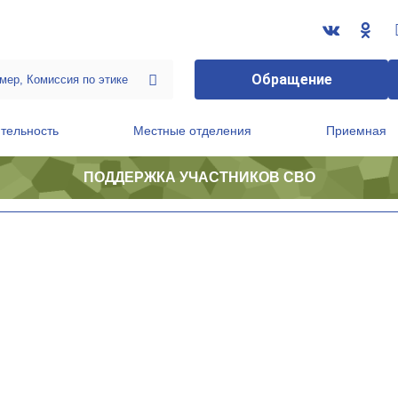
Обращение
тельность
Местные отделения
Приемная
ПОДДЕРЖКА УЧАСТНИКОВ СВО
ственной приемной Председателя Партии
Президиум регионального политического совета