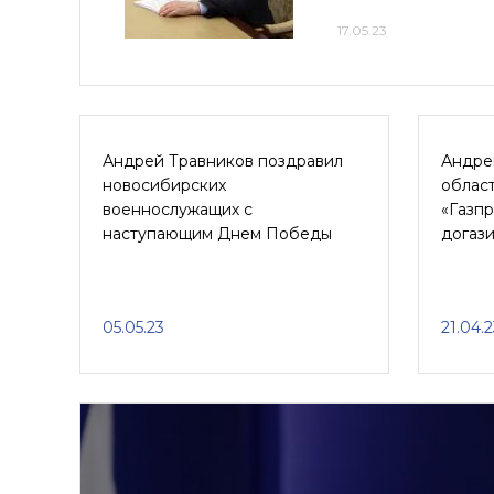
17.05.23
Андрей Травников поздравил
Андре
новосибирских
област
военнослужащих с
«Газп
наступающим Днем Победы
догаз
05.05.23
21.04.2