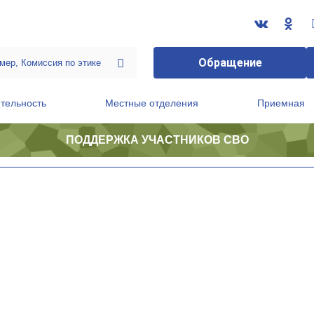
Обращение
тельность
Местные отделения
Приемная
ПОДДЕРЖКА УЧАСТНИКОВ СВО
ственной приемной Председателя Партии
Президиум регионального политического совета