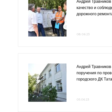
Андрей Травников
качество и соблюд
дорожного ремонт
08.06.23
Андрей Травников
поручения по про
городского ДК Тат
05.06.23