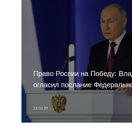
Право России на Победу: Вл
огласил послание Федераль
22.02.23