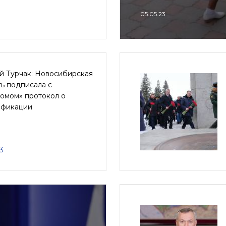
05.05.23
й Турчак: Новосибирская
ь подписала с
ромом» протокол о
ификации
3