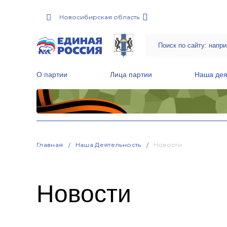
Новосибирская область
О партии
Лица партии
Наша дея
Местные общественные приемные Партии
Руководитель Региональной обще
Народная программа «Единой России»
Главная
Наша Деятельность
Новости
Новости