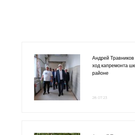
Андрей Травников
ход капремонта ш
районе
28.07.23