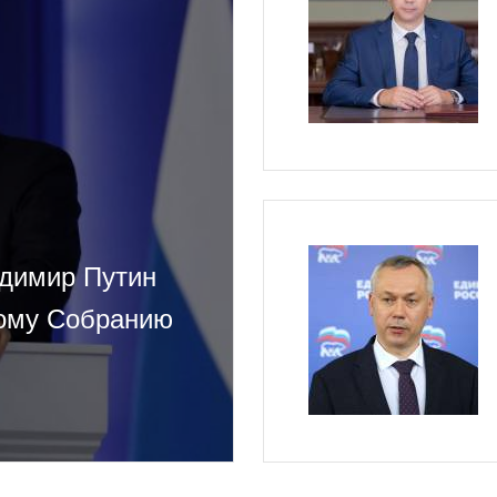
адимир Путин
ному Собранию