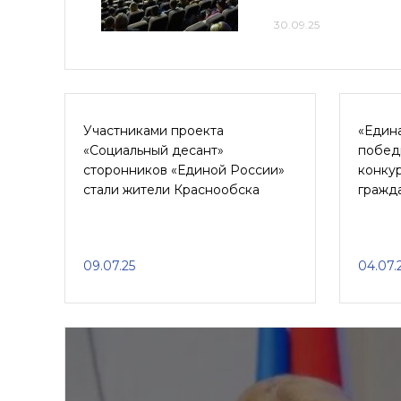
30.09.25
Участниками проекта
«Един
«Социальный десант»
побед
сторонников «Единой России»
конку
стали жители Краснообска
гражд
09.07.25
04.07.