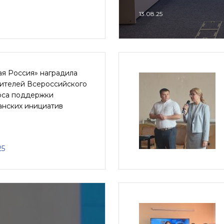
13.08.25
ая Россия» наградила
ителей Всероссийского
рса поддержки
анских инициатив
25