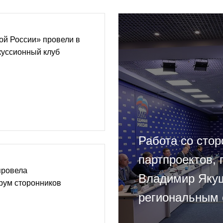
ой России» провели в
куссионный клуб
Работа со сто
партпроектов, 
провела
Владимир Якуш
рум сторонников
региональным 