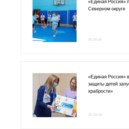
«Единая Россия» п
Северном округе
16.06.26
«Единая Россия» 
защиты детей запу
храбрости»
29.05.26