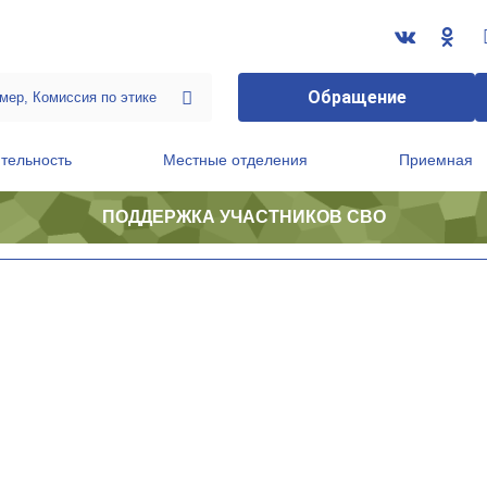
Обращение
тельность
Местные отделения
Приемная
ПОДДЕРЖКА УЧАСТНИКОВ СВО
ственной приемной Председателя Партии
Президиум регионального политического совета