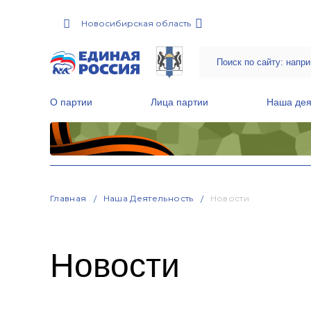
Новосибирская область
О партии
Лица партии
Наша дея
Местные общественные приемные Партии
Руководитель Региональной обще
Народная программа «Единой России»
Главная
Наша Деятельность
Новости
Новости