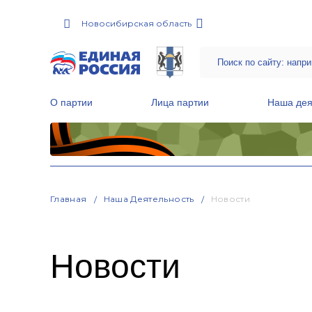
Новосибирская область
О партии
Лица партии
Наша дея
Местные общественные приемные Партии
Руководитель Региональной обще
Народная программа «Единой России»
Главная
Наша Деятельность
Новости
Новости