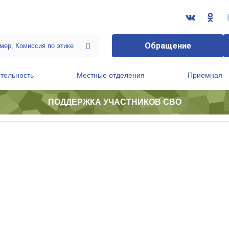
Обращение
тельность
Местные отделения
Приемная
ПОДДЕРЖКА УЧАСТНИКОВ СВО
ственной приемной Председателя Партии
Президиум регионального политического совета