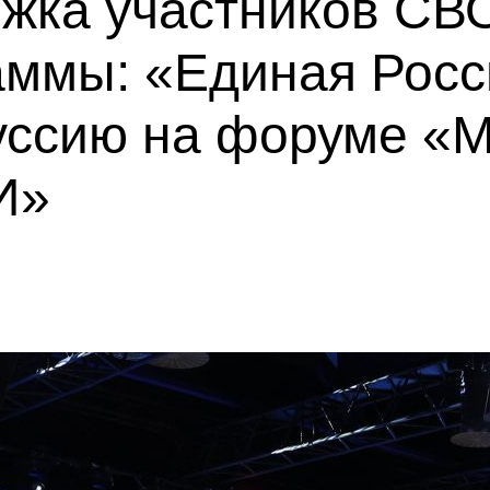
ржка участников СВ
аммы: «Единая Росс
куссию на форуме 
И»