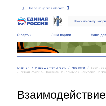
Новосибирская область
О партии
Лица партии
Наша дея
Местные общественные приемные Партии
Руководитель Региональной обще
Народная программа «Единой России»
Главная
Наша Деятельность
Новости
Взаимоде
«Единая Россия» Провела Панельную Дискуссию На 
Взаимодействие