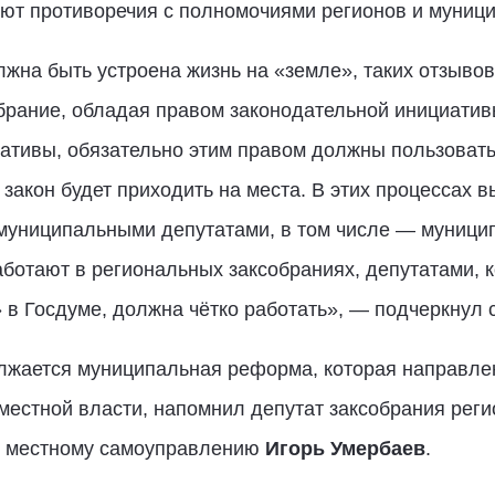
ют противоречия с полномочиями регионов и муници
олжна быть устроена жизнь на «земле», таких отзыво
брание, обладая правом законодательной инициатив
ативы, обязательно этим правом должны пользоватьс
т закон будет приходить на места. В этих процессах
муниципальными депутатами, в том числе — муниц
аботают в региональных заксобраниях, депутатами, 
 Госдуме, должна чётко работать», — подчеркнул с
лжается муниципальная реформа, которая направл
естной власти, напомнил депутат заксобрания регио
 и местному самоуправлению
Игорь Умербаев
.