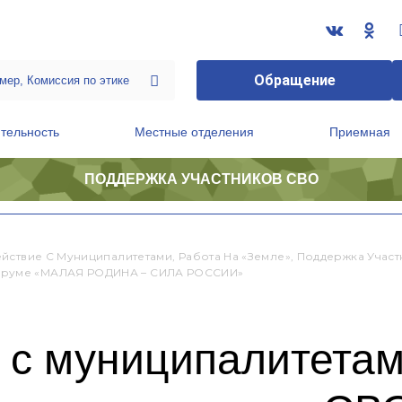
Обращение
тельность
Местные отделения
Приемная
ПОДДЕРЖКА УЧАСТНИКОВ СВО
ственной приемной Председателя Партии
Президиум регионального политического совета
йствие С Муниципалитетами, Работа На «земле», Поддержка Уча
Форуме «МАЛАЯ РОДИНА – СИЛА РОССИИ»
 с муниципалитетам