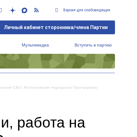
Версия для слабовидящих
Личный кабинет сторонника/члена Партии
Мультимедиа
Вступить в партию
Региональный исполнительный комитет
стников СВО, Исполнение Народной Программы:
и, работа на