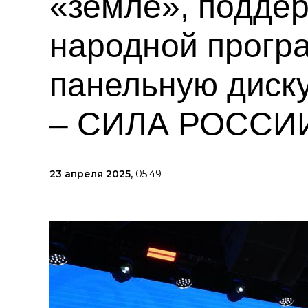
«земле», подде
народной прогр
панельную дис
– СИЛА РОССИ
23 апреля 2025,
05:49