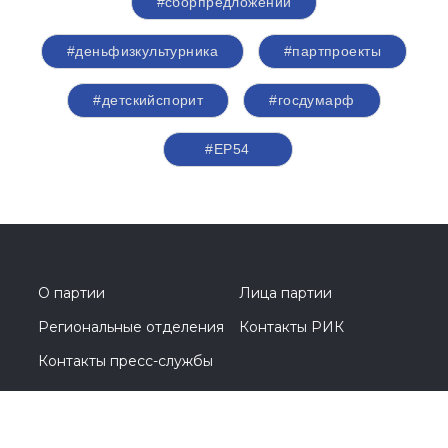
#сборпредложений
#деньфизкультурника
#партпроекты
#детскийспорит
#госдумарф
#ЕР54
О партии
Лица партии
Региональные отделения
Контакты РИК
Контакты пресс-службы
Общественная приемная
+ 7 (383) 304-84-84