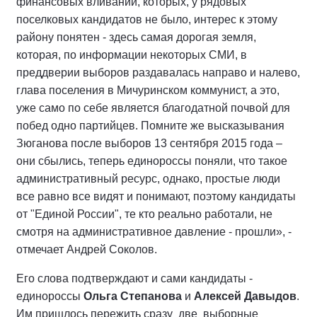
финансовых вливаний, которых, у рядовых
поселковых кандидатов не было, интерес к этому
району понятен - здесь самая дорогая земля,
которая, по информации некоторых СМИ, в
преддверии выборов раздавалась направо и налево,
глава поселения в Мичуринском коммунист, а это,
уже само по себе является благодатной почвой для
побед одно партийцев. Помните же высказывания
Зюганова после выборов 13 сентября 2015 года –
они сбылись, теперь единороссы поняли, что такое
административный ресурс, однако, простые люди
все равно все видят и понимают, поэтому кандидаты
от "Единой России", те кто реально работали, не
смотря на административное давление - прошли», -
отмечает Андрей Соколов.
Его слова подтверждают и сами кандидаты -
единороссы
Ольга Степанова
и
Алексей Давыдов
.
Им пришлось пережить сразу две выборные