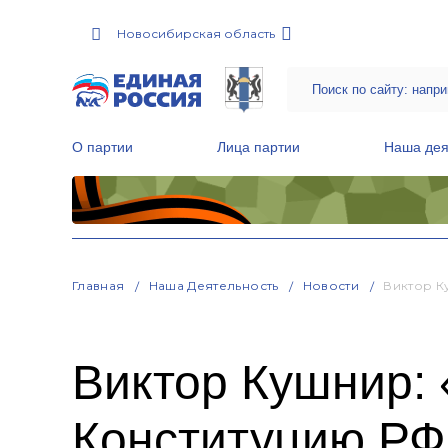
Новосибирская область
О партии
Лица партии
Наша дея
Местные общественные приемные Партии
Руководитель Региональной обще
Народная программа «Единой России»
Главная
Наша Деятельность
Новости
Виктор К
Виктор Кушнир: 
Конституцию РФ