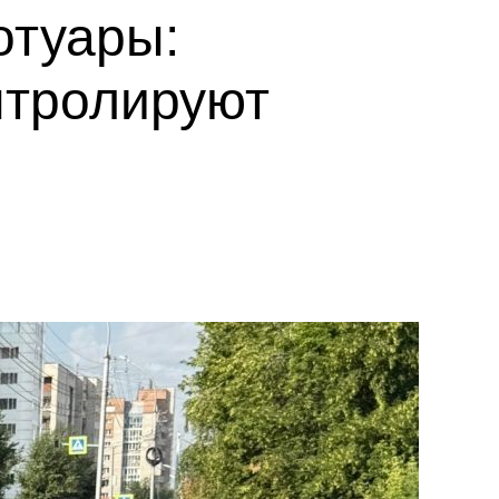
отуары:
нтролируют