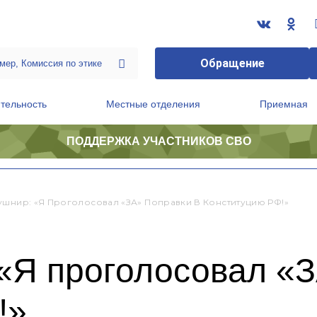
Обращение
тельность
Местные отделения
Приемная
ПОДДЕРЖКА УЧАСТНИКОВ СВО
ственной приемной Председателя Партии
Президиум регионального политического совета
ушнир: «Я Проголосовал «ЗА» Поправки В Конституцию РФ!»
«Я проголосовал «З
!»