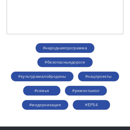
#народнаяпрограмма
#безопасныедороги
#культурамалойродины
#нацпроекты
#семья
#ремонтшкол
#модернизация
#ЕР54