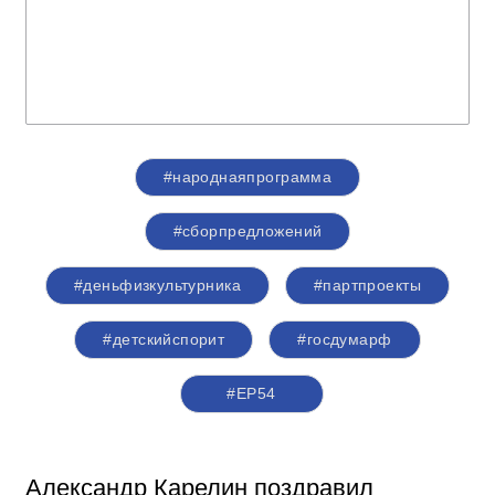
#народнаяпрограмма
#сборпредложений
#деньфизкультурника
#партпроекты
#детскийспорит
#госдумарф
#ЕР54
Александр Карелин поздравил