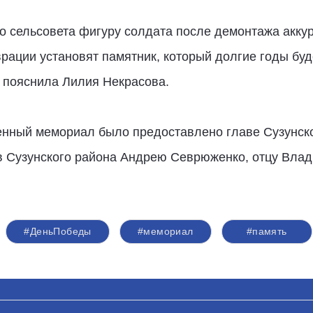
о сельсовета фигуру солдата после демонтажа аккур
врации установят памятник, который долгие годы бу
- пояснила Лилия Некрасова.
енный мемориал было предоставлено главе Сузунско
Сузунского района Андрею Севрюженко, отцу Владими
#ДеньПобеды
#мемориал
#память