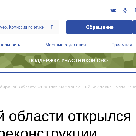
Обращение
тельность
Местные отделения
Приемная
ПОДДЕРЖКА УЧАСТНИКОВ СВО
ственной приемной Председателя Партии
Президиум регионального политического совета
бирской Области Открылся Мемориальный Комплекс После Рек
й области открылс
реконструкции