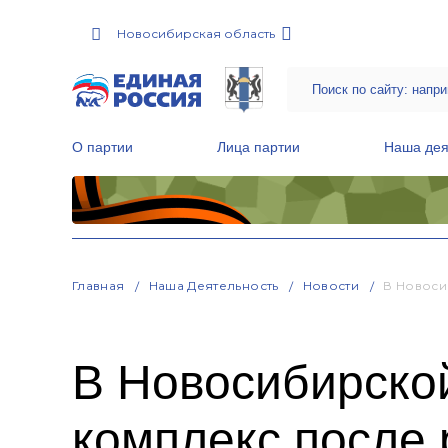
Новосибирская область
О партии
Лица партии
Наша дея
Местные общественные приемные Партии
Руководитель Региональной обще
Народная программа «Единой России»
Главная
Наша Деятельность
Новости
В Новоси
В Новосибирско
комплекс после 