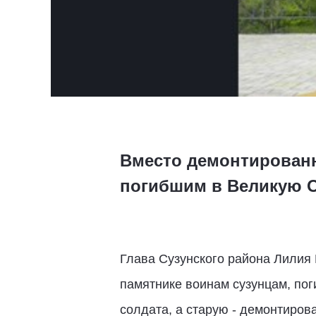
Вместо демонтированн
погибшим в Великую О
Глава Сузунского района Лилия
памятнике воинам сузунцам, по
солдата, а старую - демонтиров