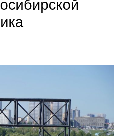
восибирской
ника