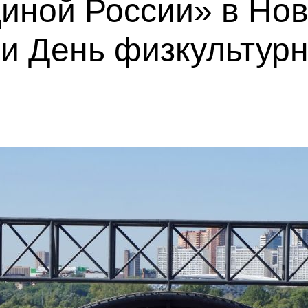
диной России» в Но
и День физкультур