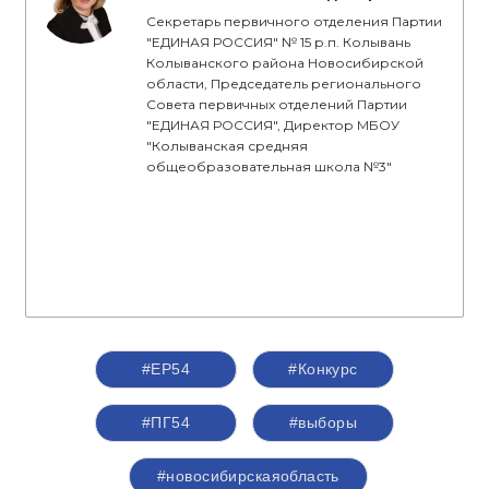
Секретарь первичного отделения Партии
"ЕДИНАЯ РОССИЯ" № 15 р.п. Колывань
Колыванского района Новосибирской
области, Председатель регионального
Совета первичных отделений Партии
"ЕДИНАЯ РОССИЯ", Директор МБОУ
"Колыванская средняя
общеобразовательная школа №3"
#ЕР54
#Конкурс
#ПГ54
#выборы
#новосибирскаяобласть