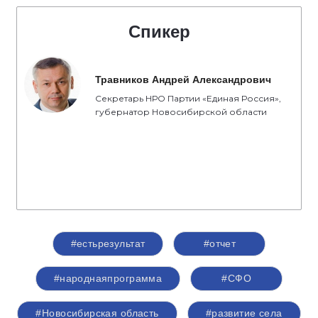
Спикер
Травников Андрей Александрович
Секретарь НРО Партии «Единая Россия»,
губернатор Новосибирской области
#естьрезультат
#отчет
#народнаяпрограмма
#СФО
#Новосибирская область
#развитие села