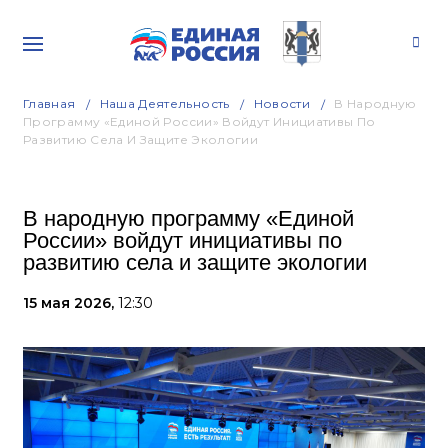
Главная
Наша Деятельность
Новости
В Народную
Программу «Единой России» Войдут Инициативы По
Развитию Села И Защите Экологии
В народную программу «Единой
России» войдут инициативы по
развитию села и защите экологии
15 мая 2026,
12:30