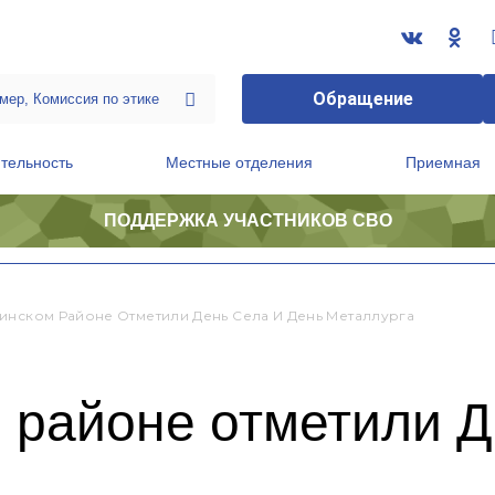
Обращение
тельность
Местные отделения
Приемная
ПОДДЕРЖКА УЧАСТНИКОВ СВО
ственной приемной Председателя Партии
Президиум регионального политического совета
инском Районе Отметили День Села И День Металлурга
 районе отметили Д