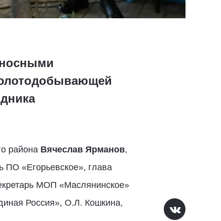
оносными
 золотодобывающей
здника
го района
Вячеслав Ярманов
,
рь ПО «Егорьевское», глава
 секретарь МОП «Маслянинское»
диная Россия», О.Л. Кошкина,