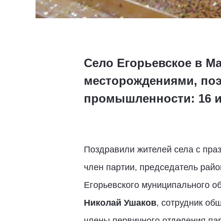
Село Егорьевское в М
месторождениями, по
промышленности: 16 и
Поздравили жителей села с пра
член партии, председатель рай
Егорьевского муниципального о
Николай Ушаков
, сотрудник об
члены первичного отделения па