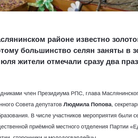
аслянинском районе известно золот
этому большинство селян заняты в
юля жители отмечали сразу два пра
здниками член Президиума РПС, глава Маслянинско
онного Совета депутатов
Людмила Попова
, секрета
бразования. В числе участников мероприятия были
щественной приёмной местного отделения Партии «Е
ртии, сторонники и молодогвардейцы.