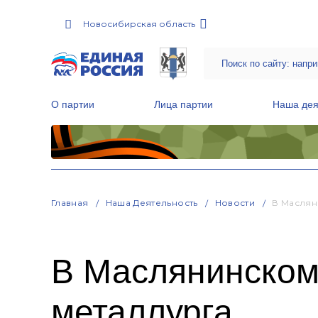
Новосибирская область
О партии
Лица партии
Наша дея
Местные общественные приемные Партии
Руководитель Региональной обще
Народная программа «Единой России»
Главная
Наша Деятельность
Новости
В Маслян
В Маслянинском
металлурга