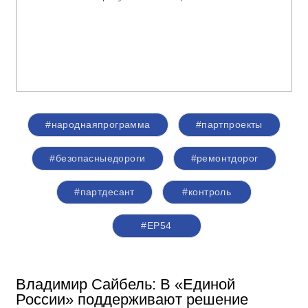
#народнаяпрограмма
#партпроекты
#безопасныедороги
#ремонтдорог
#партдесант
#контроль
#ЕР54
Владимир Сайбель: В «Единой
России» поддерживают решение