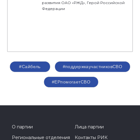
развития ОАО «РЖД», Герой Российской
Федерации
#Сайбель
#поддержкаучастниковСВО
#ЕРпомогаетСВО
О партии
Лица партии
Региональные отделения
Контакты РИК