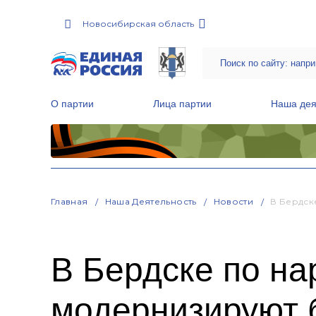
Новосибирская область
О партии
Лица партии
Наша дея
Местные общественные приемные Партии
Руководитель Региональной обще
Народная программа «Единой России»
Главная
Наша Деятельность
Новости
В Бердск
В Бердске по н
модернизируют 