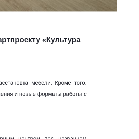
артпроекту «Культура
сстановка мебели. Кроме того,
чения и новые форматы работы с
урным центром под названием