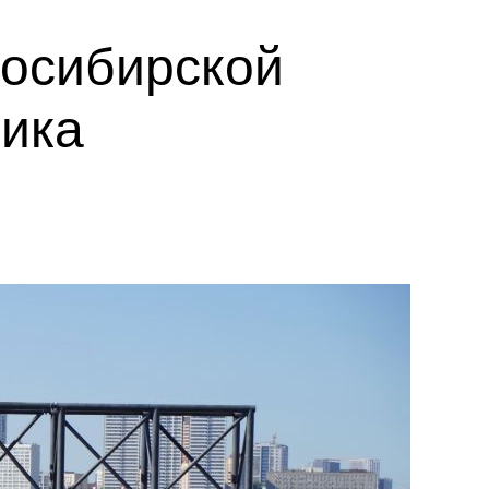
восибирской
ника