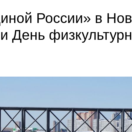
диной России» в Но
и День физкультур