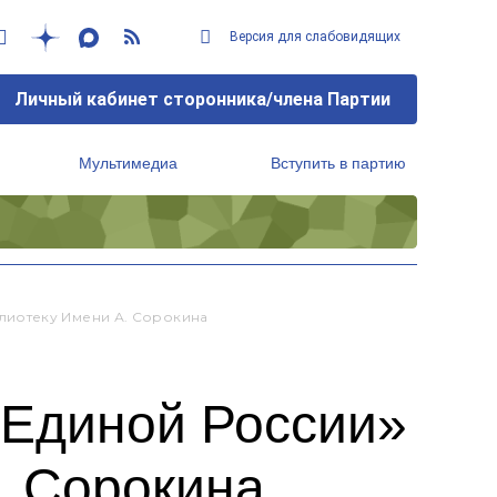
Версия для слабовидящих
Личный кабинет сторонника/члена Партии
Мультимедиа
Вступить в партию
Региональный исполнительный комитет
лиотеку Имени А. Сорокина
«Единой России»
. Сорокина