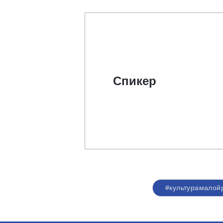
Спикер
#культурамалой