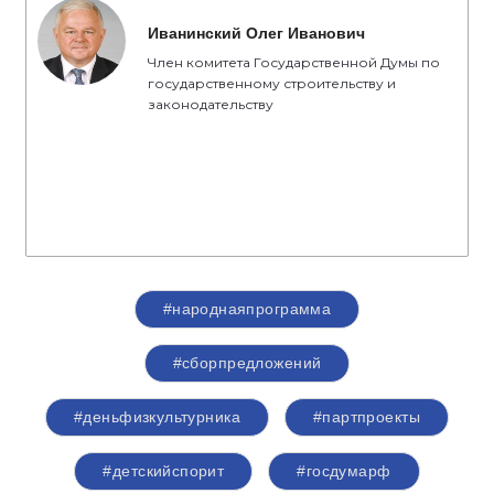
Иванинский Олег Иванович
Член комитета Государственной Думы по
государственному строительству и
законодательству
#народнаяпрограмма
#сборпредложений
#деньфизкультурника
#партпроекты
#детскийспорит
#госдумарф