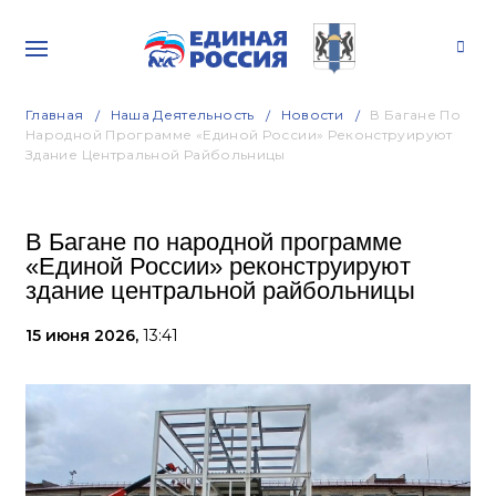
Главная
Наша Деятельность
Новости
В Багане По
Народной Программе «Единой России» Реконструируют
Здание Центральной Райбольницы
В Багане по народной программе
«Единой России» реконструируют
здание центральной райбольницы
15 июня 2026,
13:41