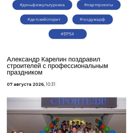
#деньфизкультурника
#партпроекты
#детскийспорит
#госдумарф
#ЕР54
Александр Карелин поздравил
строителей с профессиональным
праздником
07 августа 2026,
10:31