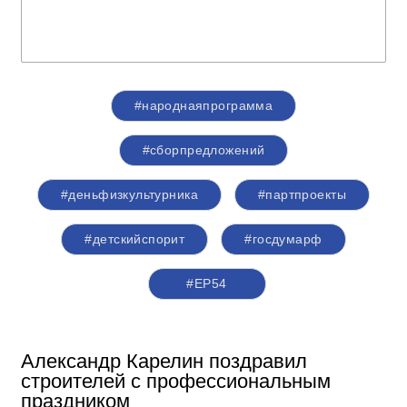
#народнаяпрограмма
#сборпредложений
#деньфизкультурника
#партпроекты
#детскийспорит
#госдумарф
#ЕР54
Александр Карелин поздравил
строителей с профессиональным
праздником