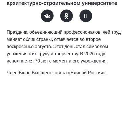
архитектурно-строительном университете
Праздник, объединяющий профессионалов, чей труд
меняет облик страны, отмечается во второе
воскресенье августа. Этот день стал символом
уважения к их труду и творчеству. В 2026 году
исполняется 70 лет с момента его учреждения.
Член Бюро Высшего совета «Единой России»,
сенатор РФ наградил студентов и преподавателей
университета благодарственными письмами, отметив
их работу в области популяризации науки и
строительного дела.
«Этим молодым людям, сохраняя традиции,
предстоит продолжить устойчивое развитие нашей
страны. Хочется пожелать выдержки, высоких