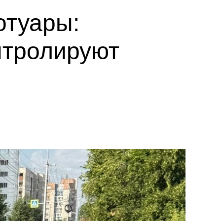
отуары:
нтролируют