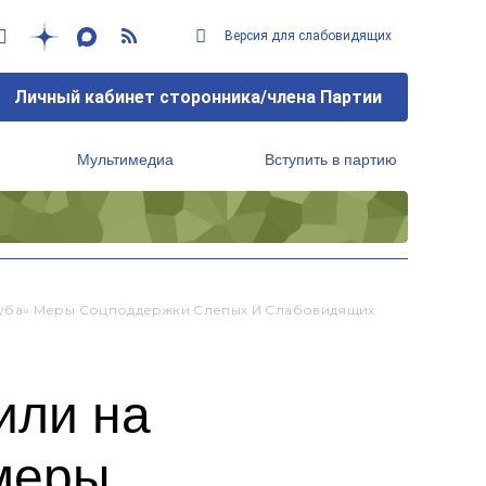
Версия для слабовидящих
Личный кабинет сторонника/члена Партии
Мультимедиа
Вступить в партию
Региональный исполнительный комитет
луба» Меры Соцподдержки Слепых И Слабовидящих
или на
меры