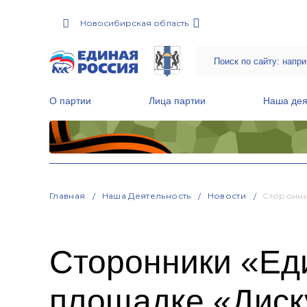
Новосибирская область
О партии
Лица партии
Наша дея
Местные общественные приемные Партии
Руководитель Региональной обще
Народная программа «Единой России»
Главная
Наша Деятельность
Новости
Сторонни
Сторонники «Ед
площадке «Диск