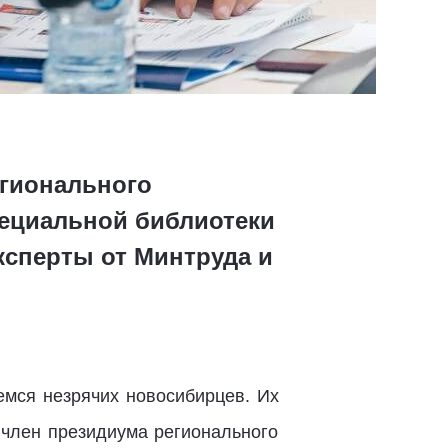
егионального
пециальной библиотеки
ксперты от Минтруда и
емся незрячих новосибирцев. Их
 член президиума регионального