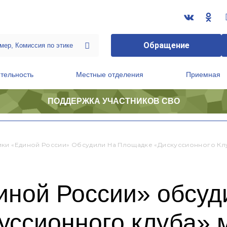
Обращение
тельность
Местные отделения
Приемная
ПОДДЕРЖКА УЧАСТНИКОВ СВО
ственной приемной Председателя Партии
Президиум регионального политического совета
ки «Единой России» Обсудили На Площадке «Дискуссионного К
иной России» обсуд
уссионного клуба» 