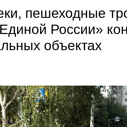
еки, пешеходные тр
«Единой России» ко
альных объектах