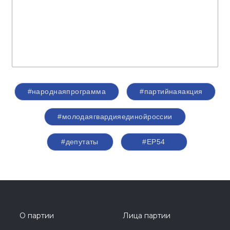
#народнаяпрограмма
#партийнаяакция
#молодаягвардияединойроссии
#депутаты
#ЕР54
О партии
Лица партии