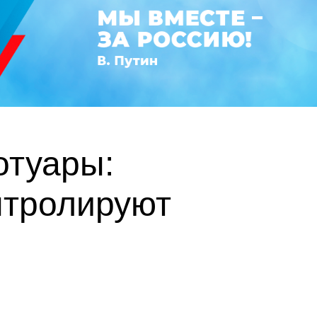
отуары:
нтролируют