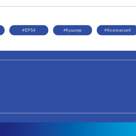
#ЕР54
#Кушнир
#Козловский