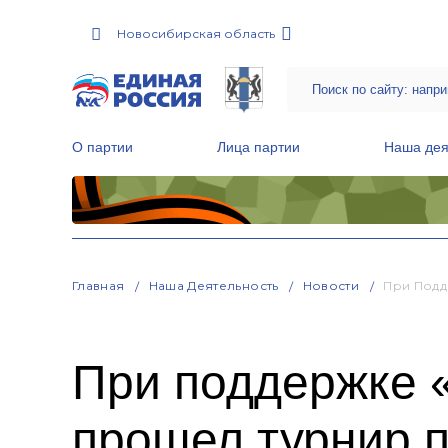
Новосибирская область
О партии
Лица партии
Наша дея
Местные общественные приемные Партии
Руководитель Региональной обще
Народная программа «Единой России»
Главная
Наша Деятельность
Новости
При Подд
При поддержке 
прошел турнир п