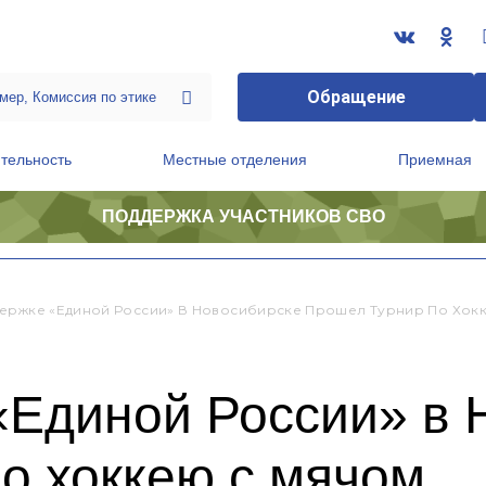
Обращение
тельность
Местные отделения
Приемная
ПОДДЕРЖКА УЧАСТНИКОВ СВО
ственной приемной Председателя Партии
Президиум регионального политического совета
ержке «Единой России» В Новосибирске Прошел Турнир По Хок
«Единой России» в 
о хоккею с мячом