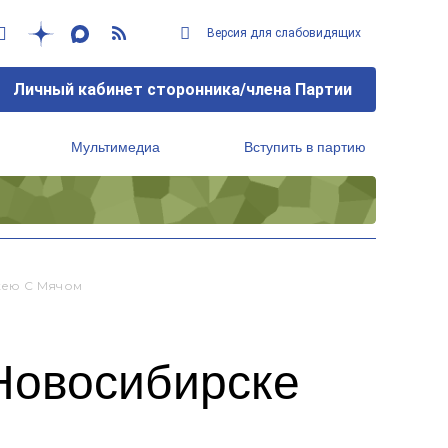
Версия для слабовидящих
Личный кабинет сторонника/члена Партии
Мультимедиа
Вступить в партию
Региональный исполнительный комитет
кею С Мячом
Новосибирске