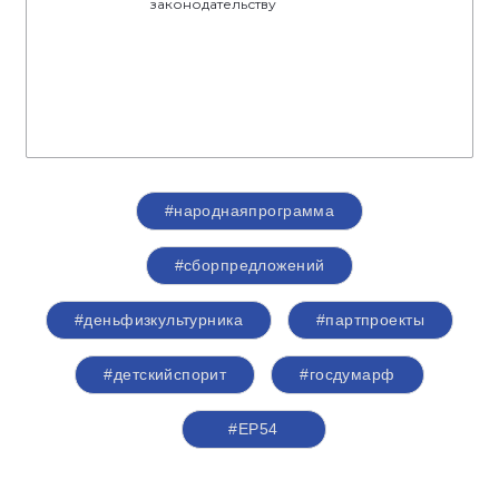
законодательству
#народнаяпрограмма
#сборпредложений
#деньфизкультурника
#партпроекты
#детскийспорит
#госдумарф
#ЕР54