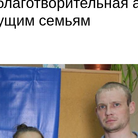
лаготворительная а
ущим семьям