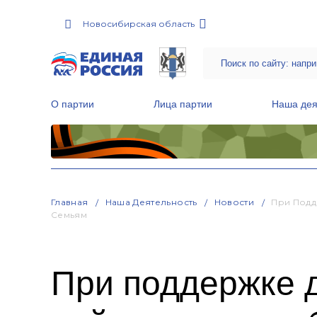
Новосибирская область
О партии
Лица партии
Наша дея
Местные общественные приемные Партии
Руководитель Региональной обще
Народная программа «Единой России»
Главная
Наша Деятельность
Новости
При Подд
Семьям
При поддержке 