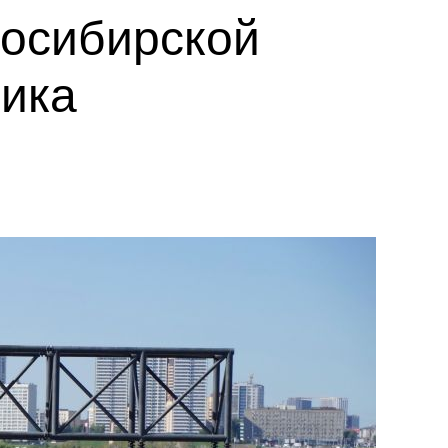
восибирской
ника