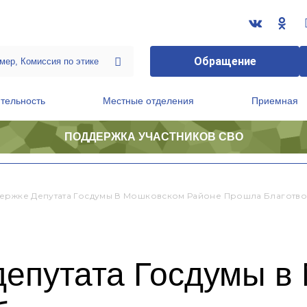
Обращение
тельность
Местные отделения
Приемная
ПОДДЕРЖКА УЧАСТНИКОВ СВО
ственной приемной Председателя Партии
Президиум регионального политического совета
ержке Депутата Госдумы В Мошковском Районе Прошла Благотв
депутата Госдумы в