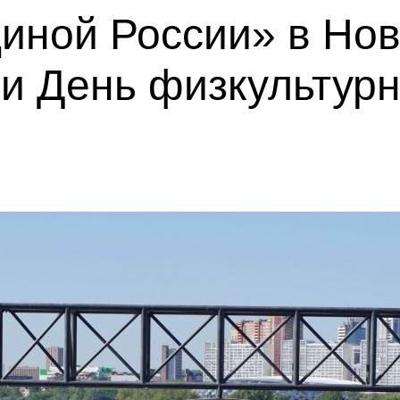
диной России» в Но
и День физкультур