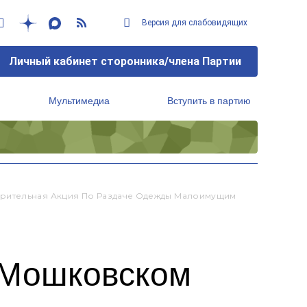
Версия для слабовидящих
Личный кабинет сторонника/члена Партии
Мультимедиа
Вступить в партию
Региональный исполнительный комитет
орительная Акция По Раздаче Одежды Малоимущим
 Мошковском