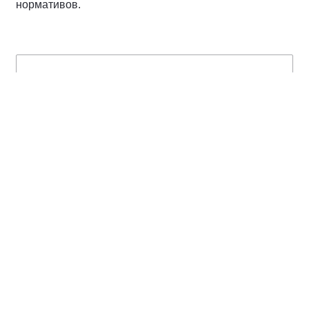
нормативов.
Спикер
Иванинский Олег Иванович
Член комитета Государственной Думы по
государственному строительству и
законодательству
#народнаяпрограмма