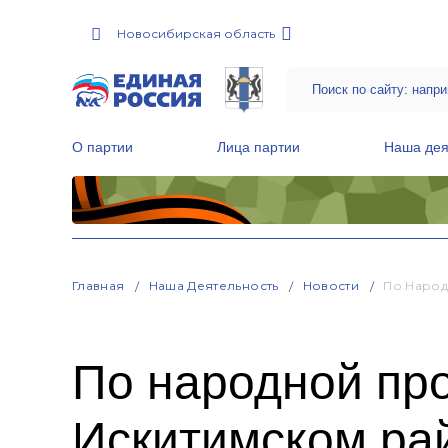
Новосибирская область
О партии
Лица партии
Наша дея
Местные общественные приемные Партии
Руководитель Региональной обще
Народная программа «Единой России»
Главная
Наша Деятельность
Новости
По Народ
По народной пр
Искитимском ра