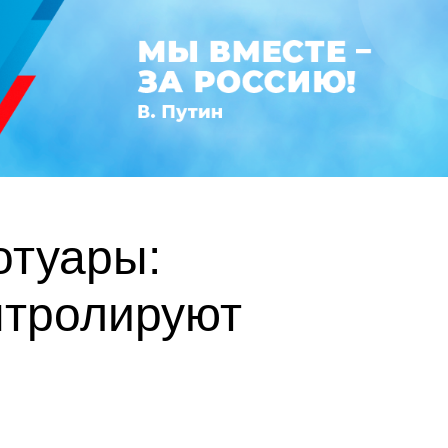
отуары:
нтролируют