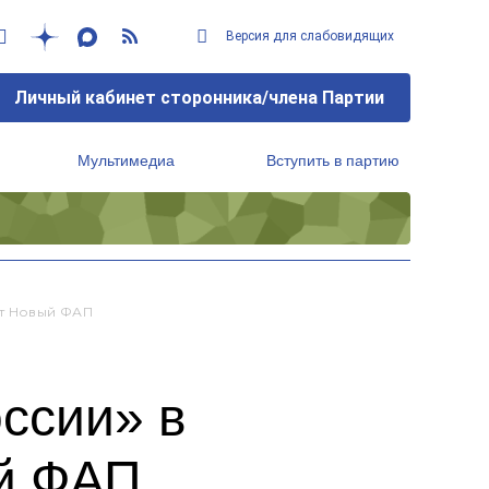
Версия для слабовидящих
Личный кабинет сторонника/члена Партии
Мультимедиа
Вступить в партию
Региональный исполнительный комитет
т Новый ФАП
ссии» в
ый ФАП