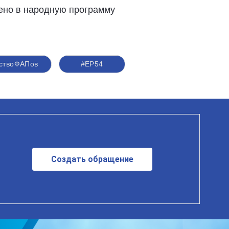
ено в народную программу
ьствоФАПов
#ЕР54
Создать обращение