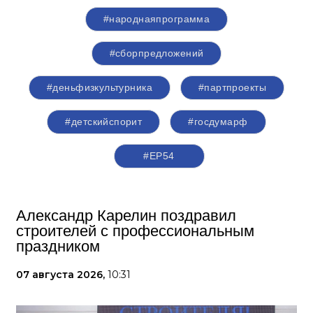
#народнаяпрограмма
#сборпредложений
#деньфизкультурника
#партпроекты
#детскийспорит
#госдумарф
#ЕР54
Александр Карелин поздравил
строителей с профессиональным
праздником
07 августа 2026,
10:31