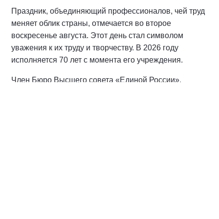
Праздник, объединяющий профессионалов, чей труд
меняет облик страны, отмечается во второе
воскресенье августа. Этот день стал символом
уважения к их труду и творчеству. В 2026 году
исполняется 70 лет с момента его учреждения.
Член Бюро Высшего совета «Единой России»,
сенатор РФ наградил студентов и преподавателей
университета благодарственными письмами, отметив
их работу в области популяризации науки и
строительного дела.
«Этим молодым людям, сохраняя традиции,
предстоит продолжить устойчивое развитие нашей
страны. Хочется пожелать выдержки, высоких
профессиональных достижений и доброго здоровья.
И, конечно, благодарность за выбор правильной
профессии», — сказал
Александр Карелин.