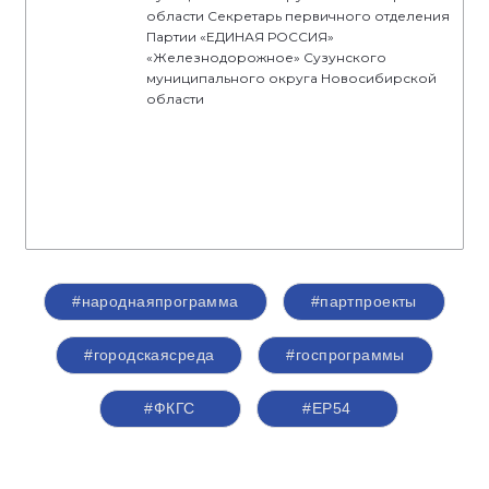
области Секретарь первичного отделения
Партии «ЕДИНАЯ РОССИЯ»
«Железнодорожное» Сузунского
муниципального округа Новосибирской
области
#народнаяпрограмма
#партпроекты
#городскаясреда
#госпрограммы
#ФКГС
#ЕР54