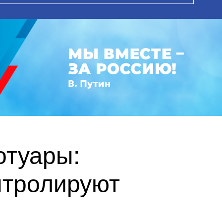
отуары:
нтролируют