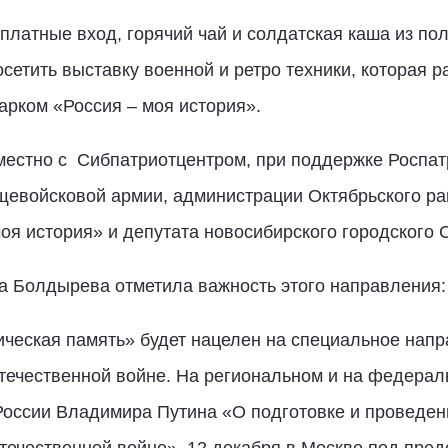
платные вход, горячий чай и солдатская каша из по
осетить выставку военной и ретро техники, которая 
арком «Россия – моя история».
местно с Сибпатриотцентром, при поддержке Роспат
щевойсковой армии, администрации Октябрьского рай
моя история» и депутата новосибирского городского 
а Болдырева отметила важность этого направления:
ическая память» будет нацелен на специальное нап
течественной войне. На региональном и на федерал
России Владимира Путина «О подготовке и проведен