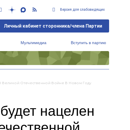
Версия для слабовидящих
Личный кабинет сторонника/члена Партии
Мультимедиа
Вступить в партию
Региональный исполнительный комитет
О Великой Отечественной Войне В Новом Году
 будет нацелен
течественной