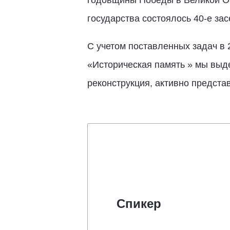
годовщины Победы в Великой От
государства состоялось 40-е за
С учетом поставленных задач в 
«Историческая память » мы выде
реконструкция, активно предста
Спикер