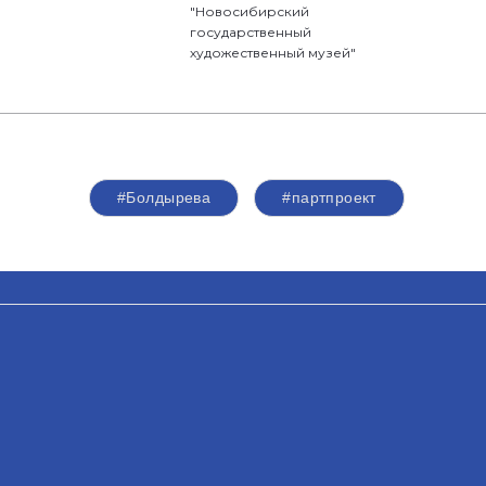
"Новосибирский
государственный
художественный музей"
#Болдырева
#партпроект