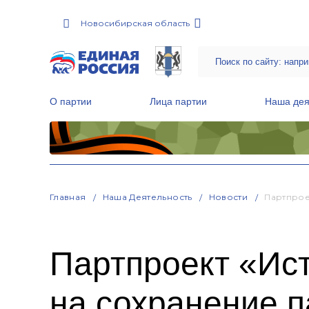
Новосибирская область
О партии
Лица партии
Наша дея
Местные общественные приемные Партии
Руководитель Региональной обще
Народная программа «Единой России»
Главная
Наша Деятельность
Новости
Партпрое
Партпроект «Ист
на сохранение п