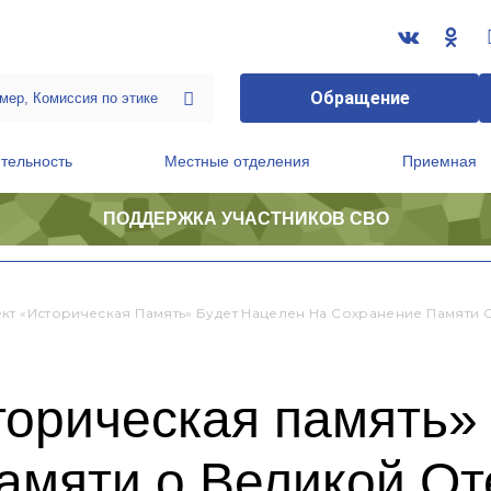
Обращение
тельность
Местные отделения
Приемная
ПОДДЕРЖКА УЧАСТНИКОВ СВО
ственной приемной Председателя Партии
Президиум регионального политического совета
кт «Историческая Память» Будет Нацелен На Сохранение Памяти 
орическая память»
амяти о Великой О