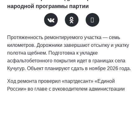
народной программы партии
Протяженность ремонтируемого участка — семь
километров. Дорожники завершают отсыпку и укатку
полотна щебнем. Подготовка к укладке
асфальтобетонного покрытия идет в границах села
Кучугур. Объект планируют сдать в ноябре 2026 года.
Ход ремонта проверил «партдесант» «Единой
России» во главе с руководителем администрации
Карасукского муниципального округа
Вячеславом
Кулаковым.
«Жители давно ждали этого ремонта. Такие
совместные выезды позволяют нам оперативно
решать возникающие вопросы прямо на месте, без