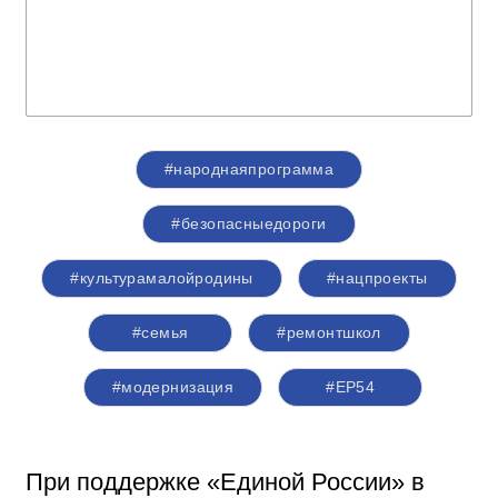
#народнаяпрограмма
#безопасныедороги
#культурамалойродины
#нацпроекты
#семья
#ремонтшкол
#модернизация
#ЕР54
При поддержке «Единой России» в