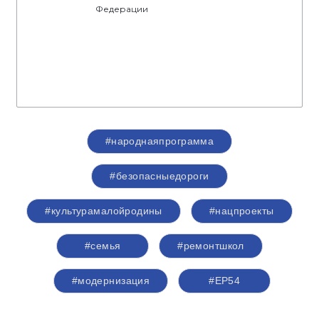
Федерации
#народнаяпрограмма
#безопасныедороги
#культурамалойродины
#нацпроекты
#семья
#ремонтшкол
#модернизация
#ЕР54