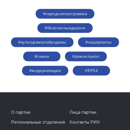
#народнаяпрограмма
#безопасныедороги
#культурамалойродины
#нацпроекты
#семья
#ремонтшкол
#модернизация
#ЕР54
О партии
Лица партии
Региональные отделения
Контакты РИК