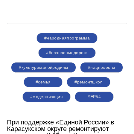
#народнаяпрограмма
#безопасныедороги
#культурамалойродины
#нацпроекты
#семья
#ремонтшкол
#модернизация
#ЕР54
При поддержке «Единой России» в
Карасукском округе ремонтируют