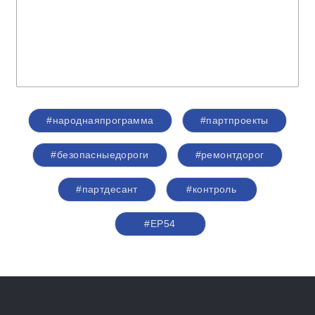
#народнаяпрограмма
#партпроекты
#безопасныедороги
#ремонтдорог
#партдесант
#контроль
#ЕР54