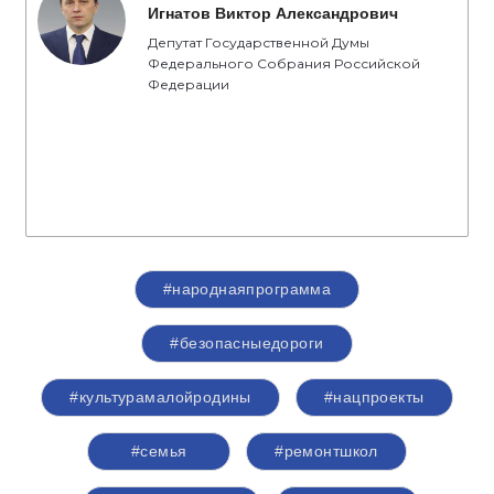
Игнатов Виктор Александрович
Депутат Государственной Думы
Федерального Собрания Российской
Федерации
#народнаяпрограмма
#безопасныедороги
#культурамалойродины
#нацпроекты
#семья
#ремонтшкол